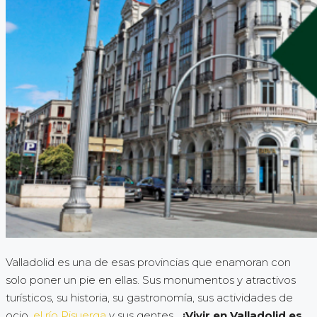
Valladolid es una de esas provincias que enamoran con
solo poner un pie en ellas. Sus monumentos y atractivos
turísticos, su historia, su gastronomía, sus actividades de
ocio,
el río Pisuerga
y sus gentes…
¡Vivir en Valladolid es