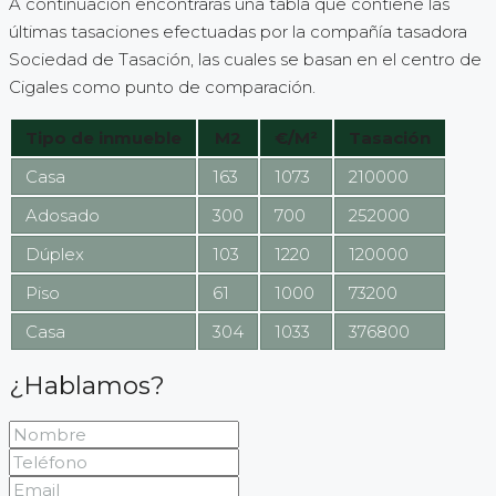
A continuación encontrarás una tabla que contiene las
últimas tasaciones efectuadas por la compañía tasadora
Sociedad de Tasación, las cuales se basan en el centro de
Cigales como punto de comparación.
Tipo de inmueble
M2
€/M²
Tasación
Casa
163
1073
210000
Adosado
300
700
252000
Dúplex
103
1220
120000
Piso
61
1000
73200
Casa
304
1033
376800
¿Hablamos?