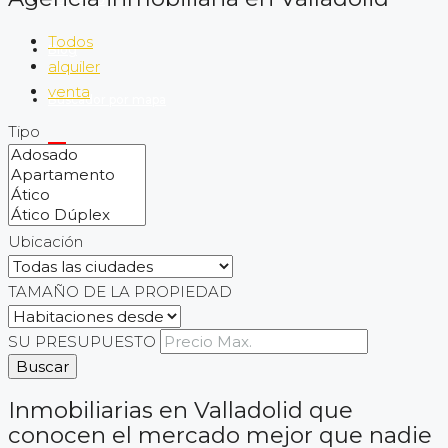
Todos
Blog
alquiler
venta
Buscador por mapa
Tipo
Ubicación
TAMAÑO DE LA PROPIEDAD
SU PRESUPUESTO
Buscar
Inmobiliarias en Valladolid que
conocen el mercado mejor que nadie