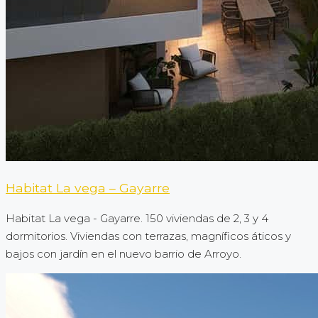
Habitat La vega – Gayarre
Habitat La vega - Gayarre. 150 viviendas de 2, 3 y 4
dormitorios. Viviendas con terrazas, magníficos áticos y
bajos con jardín en el nuevo barrio de Arroyo.