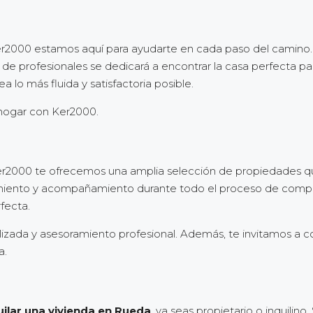
er2000 estamos aquí para ayudarte en cada paso del camino.
e profesionales se dedicará a encontrar la casa perfecta par
a lo más fluida y satisfactoria posible.
hogar con Ker2000.
er2000 te ofrecemos una amplia selección de propiedades qu
ento y acompañamiento durante todo el proceso de compra. D
fecta.
lizada y asesoramiento profesional. Además, te invitamos a c
a.
uilar una vivienda en Rueda
, ya seas propietario o inquilino