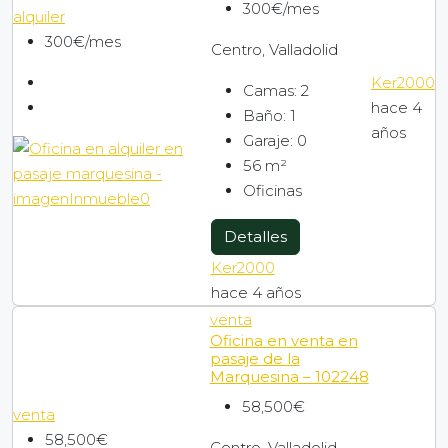
300€/mes
alquiler
300€/mes
Centro, Valladolid
Ker2000
Camas:
2
hace 4
Baño:
1
años
Garaje:
0
56
m²
Oficinas
Detalles
Ker2000
hace 4 años
venta
Oficina en venta en
pasaje de la
Marquesina – 102248
58,500€
venta
58,500€
Centro, Valladolid