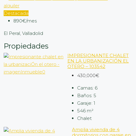
alquiler
Destacada
890€/mes
El Peral, Valladolid
Propiedades
IMPRESIONANTE CHALET
EN LA URBANIZACIÓN EL
OTERO – 103542
430,000€
Camas:
6
Baños:
5
Garaje:
1
546
m²
Chalet
Amplia vivienda de 4
dormitorios con garaje en