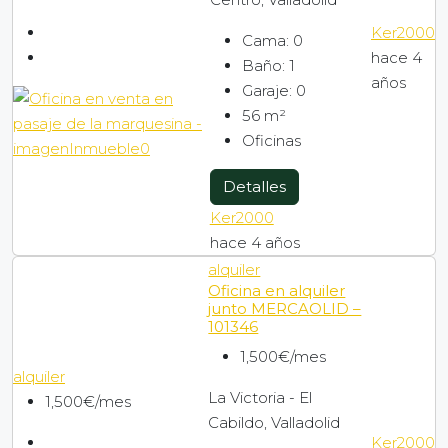
Ker2000
Cama:
0
hace 4
Baño:
1
años
Garaje:
0
56
m²
Oficinas
Detalles
Ker2000
hace 4 años
alquiler
Oficina en alquiler
junto MERCAOLID –
101346
1,500€/mes
alquiler
La Victoria - El
1,500€/mes
Cabildo, Valladolid
Ker2000