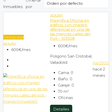
8
Ordenar
Promociones entrar a vivir
Inmuebles
por:
alquiler
VPP
Magnífica Oficina en
edificio con imagen
diferencial en una de
las mejores calles del
Bancario
Destacada
Polí – 103508
alquiler
600€/mes
600€/mes
Empresa
Poligono San Cristobal,
Valladolid
Ker2000
Contacto
hace 2
Cama:
0
meses
Baño:
0
Blog
Garaje:
0
70
m²
Oficinas
Buscador por mapa
Detalles