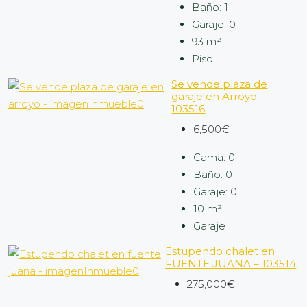
Baño:
1
Garaje:
0
93
m²
Piso
Se vende plaza de
garaje en Arroyo –
103516
6,500€
Cama:
0
Baño:
0
Garaje:
0
10
m²
Garaje
Estupendo chalet en
FUENTE JUANA – 103514
275,000€