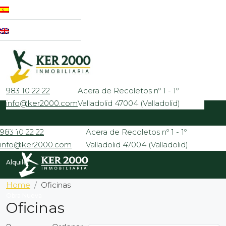
983 10 22 22
Acera de Recoletos nº 1 - 1º
info@ker2000.com
Valladolid 47004 (Valladolid)
Venta
983 10 22 22
Acera de Recoletos nº 1 - 1º
info@ker2000.com
Valladolid 47004 (Valladolid)
Alquiler
Home
Oficinas
Obra Nueva
Oficinas