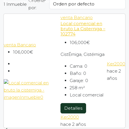
Ordenar
Promociones entrar a vivir
1 Inmueble
por:
venta
Bancario
VPP
Local comercial en
bruto La Cisterniga –
102774
Bancario
106,000€
venta
Bancario
106,000€
CistÉrniga, Cistérniga
Empresa
Ker2000
Cama:
0
hace 2
Baño:
0
años
Contacto
Garaje:
0
258
m²
Local comercial
Blog
Detalles
Buscador por mapa
Ker2000
hace 2 años