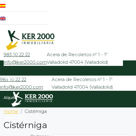
983 10 22 22
Acera de Recoletos nº 1 - 1º
info@ker2000.com
Valladolid 47004 (Valladolid)
Venta
983 10 22 22
Acera de Recoletos nº 1 - 1º
info@ker2000.com
Valladolid 47004 (Valladolid)
Alquiler
Home
Cistérniga
Obra Nueva
Cistérniga