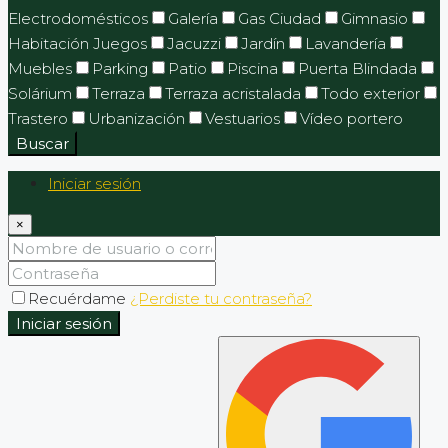
Electrodomésticos
Galería
Gas Ciudad
Gimnasio
Habitación Juegos
Jacuzzi
Jardín
Lavandería
Muebles
Parking
Patio
Piscina
Puerta Blindada
Solárium
Terraza
Terraza acristalada
Todo exterior
Trastero
Urbanización
Vestuarios
Vídeo portero
Buscar
Iniciar sesión
×
Recuérdame
¿Perdiste tu contraseña?
Iniciar sesión