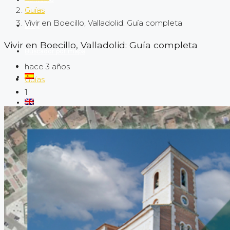
Guías
Vivir en Boecillo, Valladolid: Guía completa
Blog
Vivir en Boecillo, Valladolid: Guía completa
Buscador por mapa
hace 3 años
Guías
1