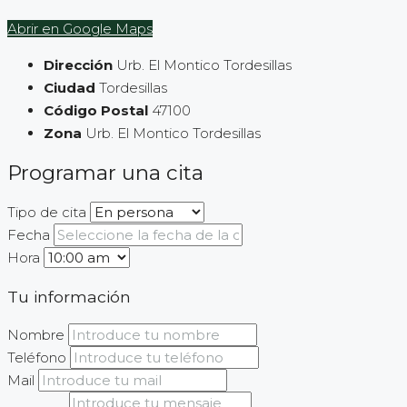
Abrir en Google Maps
Dirección
Urb. El Montico Tordesillas
Ciudad
Tordesillas
Código Postal
47100
Zona
Urb. El Montico Tordesillas
Programar una cita
Tipo de cita
Fecha
Hora
Tu información
Nombre
Teléfono
Mail