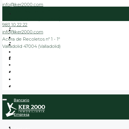
info@ker2000.com
Acera de Recoletos nº 1 - 1º
Valladolid 47004 (Valladolid)
983 10 22 22
Venta
info@ker2000.com
Acera de Recoletos nº 1 - 1º
Alquiler
Valladolid 47004 (Valladolid)
Obra Nueva
Promociones entrar a vivir
VPP
Bancario
Empresa
Contacto