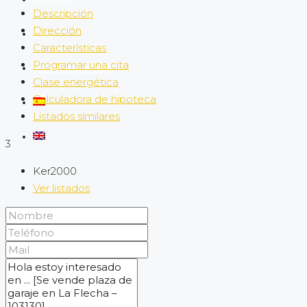
Descripción
Dirección
Blog
Características
Programar una cita
Buscador por mapa
Clase energética
Calculadora de hipoteca
Listados similares
3
Ker2000
Ver listados