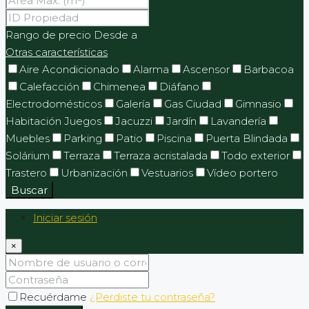
Rango de precio
Desde
a
Otras características
Aire Acondicionado
Alarma
Ascensor
Barbacoa
Calefacción
Chimenea
Diáfano
Electrodomésticos
Galería
Gas Ciudad
Gimnasio
Habitación Juegos
Jacuzzi
Jardín
Lavandería
Muebles
Parking
Patio
Piscina
Puerta Blindada
Solárium
Terraza
Terraza acristalada
Todo exterior
Trastero
Urbanización
Vestuarios
Vídeo portero
Buscar
Iniciar sesión
×
Recuérdame
¿Perdiste tu contraseña?