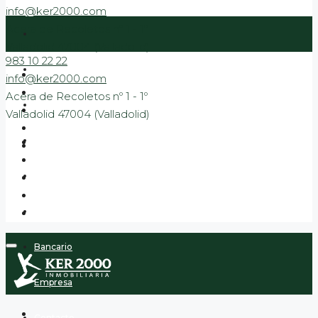
info@ker2000.com
Acera de Recoletos nº 1 - 1º
Valladolid 47004 (Valladolid)
983 10 22 22
Venta
info@ker2000.com
Acera de Recoletos nº 1 - 1º
Alquiler
Valladolid 47004 (Valladolid)
Obra Nueva
Promociones entrar a vivir
VPP
Bancario
Empresa
Contacto